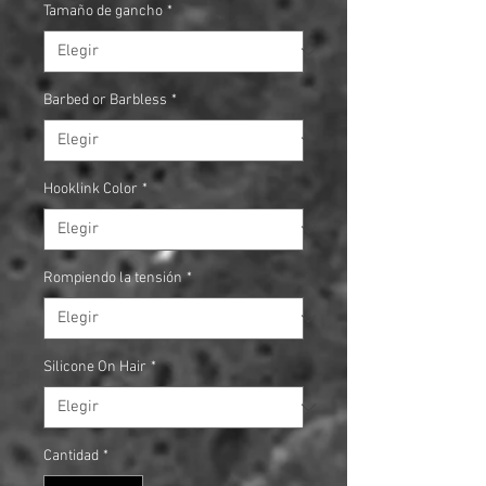
Tamaño de gancho
*
Barbed or Barbless
*
Hooklink Color
*
Rompiendo la tensión
*
Silicone On Hair
*
Cantidad
*