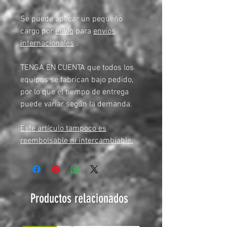
Se puede aplicar un pequeño
cargo por
envío
para
envíos
internacionales
.
TENGA EN CUENTA que todos los
equipos se fabrican bajo pedido,
por lo que el tiempo de entrega
puede variar según la demanda.
Este artículo tampoco es
reembolsable ni intercambiable.
Productos relacionados