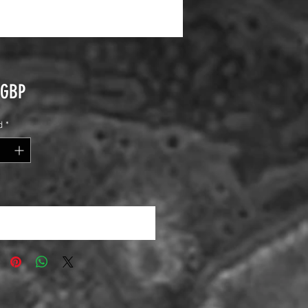
Precio
 GBP
d
*
otificar al estar disponible