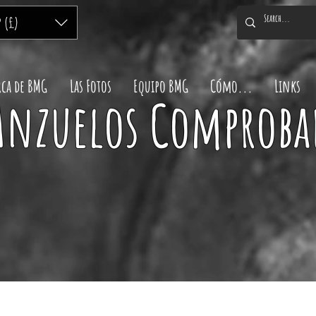
P (£)
rca de BMG
Las Fotos
Equipo BMG
Cómo...
Links
 Anzuelos Comproba