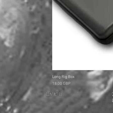
Long Rig Box
Precio
18,00 GBP
Contact Us