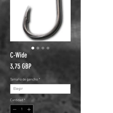
C-Wide
Precio
3,75 GBP
Tamaño de gancho
*
Cantidad
*